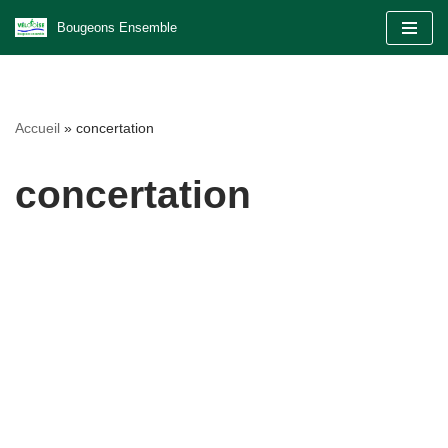
Bougeons Ensemble
Aller
au
contenu
Accueil
»
concertation
concertation