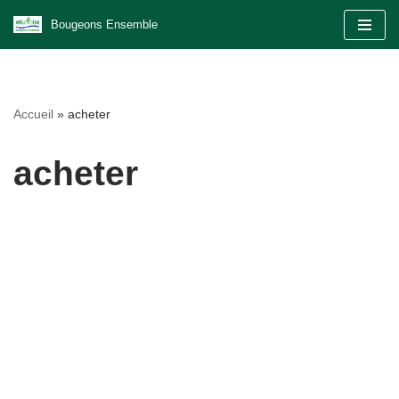
Bougeons Ensemble
Aller
au
contenu
Accueil
»
acheter
acheter