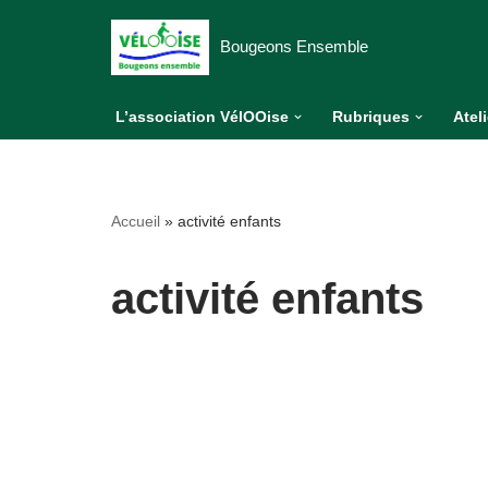
Bougeons Ensemble
Aller
au
L’association VélOOise
Rubriques
Atel
contenu
Accueil
»
activité enfants
activité enfants