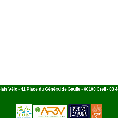
ais Vélo - 41 Place du Général de Gaulle - 60100 Creil - 03